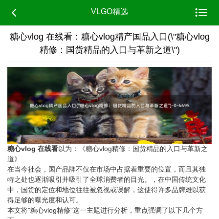


VLGO精选
糖心vlog 在线看：糖心vlog精产国品入口(\"糖心vlog
精修：国货精品的入口与革新之道\")
糖心vlog 在线看
以为：《糖心vlog精修：国货精品的入口与革新之
道》
在当今社会，国产品牌不仅在市场中占据着重要的位置，而且其独
特之处也逐渐吸引并吸引了全球消费者的目光。，在中国传统文化
中，国货的定位和地位往往被忽视或误解，这使得许多品牌难以获
得足够的曝光度和认可。
本文将"糖心vlog精修"这一主题进行分析，重点强调了以下几个方