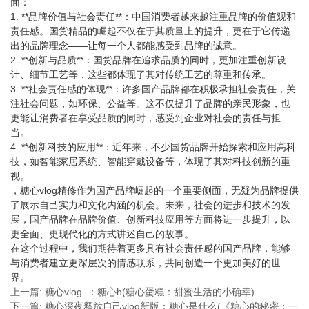
面：
1. **品牌价值与社会责任**：中国消费者越来越注重品牌的价值观和
责任感。国货精品的崛起不仅在于其质量上的提升，更在于它传递
出的品牌理念——让每一个人都能感受到品牌的诚意。
2. **创新与品质**：国货品牌在追求品质的同时，更加注重创新设
计、细节工艺等，这些都体现了其对传统工艺的尊重和传承。
3. **社会责任感的体现**：许多国产品牌都在积极承担社会责任，关
注社会问题，如环保、公益等。这不仅提升了品牌的亲民形象，也
更能让消费者在享受品质的同时，感受到企业对社会的责任与担
当。
4. **创新科技的应用**：近年来，不少国货品牌开始探索和应用高科
技，如智能家居系统、智能穿戴设备等，体现了其对科技创新的重
视。
，糖心vlog精修作为国产品牌崛起的一个重要侧面，无疑为品牌提供
了展示自己实力和文化内涵的机会。未来，社会的进步和技术的发
展，国产品牌在品牌价值、创新科技应用等方面将进一步提升，以
更全面、更现代化的方式讲述自己的故事。
在这个过程中，我们期待着更多具有社会责任感的国产品牌，能够
与消费者建立更深层次的情感联系，共同创造一个更加美好的世
界。
上一篇: 糖心vlog..：糖心h(糖心蛋糕：甜蜜生活的小确幸)
下一篇: 糖心深夜释放自己vlog新版：糖心是什么(《糖心的秘密：一