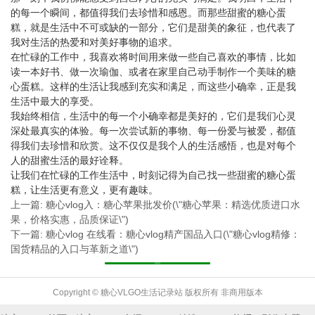
的每一个瞬间，都值得我们去珍惜和感恩。而那些甜蜜的糖心蛋
糕，就是生活中不可或缺的一部分，它们是甜美的象征，也代表了
我对生活的热爱和对美好事物的追求。
在忙碌的工作中，我喜欢将时间用来做一些自己喜欢的事情，比如
读一本好书、做一次瑜伽、或者在家里自己动手制作一个美味的糖
心蛋糕。这样的生活让我感到充实和满足，而这些小确幸，正是我
生活中最大的享受。
我始终相信，生活中的每一个小确幸都是美好的，它们是我们心灵
深处最真实的体验。每一次尝试新的事物、每一份爱与被爱，都值
得我们去珍惜和欣赏。这不仅仅是我个人的生活感悟，也是对每个
人的甜蜜生活的最好诠释。
让我们在忙碌的工作生活中，时刻记得为自己找一些甜蜜的糖心蛋
糕，让生活更有意义，更有趣味。
上一篇: 糖心vlog入：糖心苹果批发价(\"糖心苹果：精选优质进口水
果，价格实惠，品质保证\")
下一篇: 糖心vlog 在线看：糖心vlog精产国品入口(\"糖心vlog精修：
国货精品的入口与革新之道\")
返回列表
Copyright © 糖心VLGO生活记录站 版权所有 非商用版本