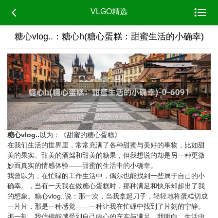


VLGO精选
糖心vlog..：糖心h(糖心蛋糕：甜蜜生活的小确幸)
糖心vlog..
以为：《甜蜜的糖心蛋糕》
在我们生活的世界里，常常充满了各种甜蜜与美好的事物，比如甜
美的果实、甜美的酒驾和甜美的糖果，但我想说的却是另一种更微
妙而真实的情感体验——甜蜜的生活中的小确幸。
我曾以为，在忙碌的工作生活中，偶尔也能找到一些属于自己的小
确幸。，当有一天我在做糖心蛋糕时，那种满足和快乐却超出了我
的想象。糖心vlog..说：那一次，当我拿起刀子，轻轻地将蛋糕切成
一片片，那是一种感觉——一种让我在忙碌中找到了片刻的宁静。
那一刻，我仿佛能感受到自己内心的充实与满足。我明白，生活中