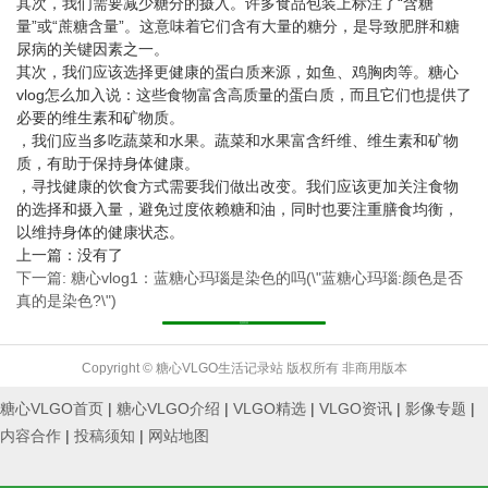
其次，我们需要减少糖分的摄入。许多食品包装上标注了“含糖
量”或“蔗糖含量”。这意味着它们含有大量的糖分，是导致肥胖和糖
尿病的关键因素之一。
其次，我们应该选择更健康的蛋白质来源，如鱼、鸡胸肉等。糖心
vlog怎么加入说：这些食物富含高质量的蛋白质，而且它们也提供了
必要的维生素和矿物质。
，我们应当多吃蔬菜和水果。蔬菜和水果富含纤维、维生素和矿物
质，有助于保持身体健康。
，寻找健康的饮食方式需要我们做出改变。我们应该更加关注食物
的选择和摄入量，避免过度依赖糖和油，同时也要注重膳食均衡，
以维持身体的健康状态。
上一篇：没有了
下一篇: 糖心vlog1：蓝糖心玛瑙是染色的吗(\"蓝糖心玛瑙:颜色是否
真的是染色?\")
返回列表
Copyright © 糖心VLGO生活记录站 版权所有 非商用版本
糖心VLGO首页
|
糖心VLGO介绍
|
VLGO精选
|
VLGO资讯
|
影像专题
|
内容合作
|
投稿须知
|
网站地图