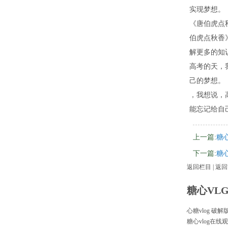
实现梦想。
《唐伯虎点
伯虎点秋香
解更多的知
高考的天，
己的梦想。
，我想说，
能忘记给自
上一篇:
糖
下一篇:
糖
返回栏目
|
返回
糖心VL
心糖vlog 
糖心vlog在线