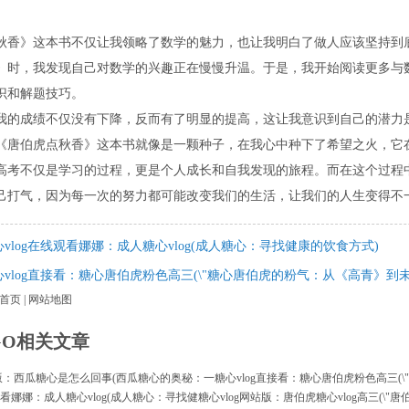
秋香》这本书不仅让我领略了数学的魅力，也让我明白了做人应该坚持到
》时，我发现自己对数学的兴趣正在慢慢升温。于是，我开始阅读更多与
识和解题技巧。
我的成绩不仅没有下降，反而有了明显的提高，这让我意识到自己的潜力
《唐伯虎点秋香》这本书就像是一颗种子，在我心中种下了希望之火，它
高考不仅是学习的过程，更是个人成长和自我发现的旅程。而在这个过程
己打气，因为每一次的努力都可能改变我们的生活，让我们的人生变得不
心vlog在线观看娜娜：成人糖心vlog(成人糖心：寻找健康的饮食方式)
心vlog直接看：糖心唐伯虎粉色高三(\"糖心唐伯虎的粉气：从《高青》到未
首页
|
网站地图
GO相关文章
破解版：西瓜糖心是怎么回事(西瓜糖心的奥秘：一
糖心vlog直接看：糖心唐伯虎粉色高三(
观看娜娜：成人糖心vlog(成人糖心：寻找健
糖心vlog网站版：唐伯虎糖心vlog高三(\"