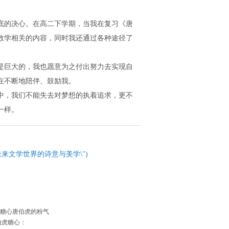
底的决心。在高二下学期，当我在复习《唐
数学相关的内容，同时我还通过各种途径了
是巨大的，我也愿意为之付出努力去实现自
在不断地陪伴、鼓励我。
中，我们不能失去对梦想的执着追求，更不
一样。
来文学世界的诗意与美学\")
\"糖心唐伯虎的粉气
唐伯虎糖心：