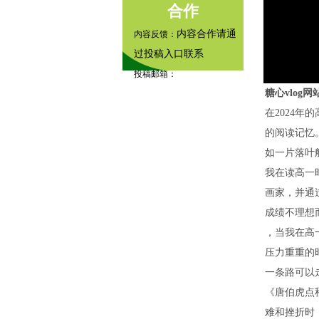
合作
内容合作请通
内容反馈：
过投稿入口联系
投稿邮箱：
糖心vlog网
tougao@example.com
在2024
内容咨询：
的阅读记忆
如一片落叶
我在读高一
画家，并通
成绩不理想
，当我在高
压力重重的
一条路可以
《唐伯虎点
难和挫折时