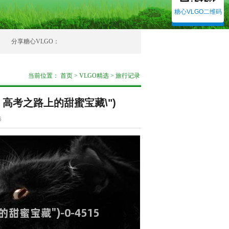
糖心VLGO二维码
分享糖心VLGO：
当前位置：
首页
>
VLGO精选
>
旅行记录
：高考之路上的甜蜜宝藏\")
6