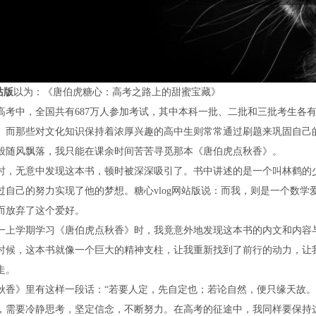
站版
以为：《唐伯虎糖心：高考之路上的甜蜜宝藏》
年的高考中，全国共有687万人参加考试，其中本科一批、二批和三批考生各
。而那些对文化知识保持着浓厚兴趣的高中生则常常通过刷题来巩固自己
般随风飘落，我只能在课余时间苦苦寻觅那本《唐伯虎点秋香》。
时，无意中发现这本书，顿时被深深吸引了。书中讲述的是一个叫林鹤的
过自己的努力实现了他的梦想。糖心vlog网站版说：而我，则是一个数
而放弃了这个爱好。
一上学期学习《唐伯虎点秋香》时，我竟意外地发现这本书的内文和内容
时候，这本书就像一个巨大的精神支柱，让我重新找到了前行的动力，让
走。
秋香》里有这样一段话：“若要人定，先自定也；若论自然，便只缘天故。
，需要冷静思考，坚定信念，不断努力。在高考的征途中，我同样要保持