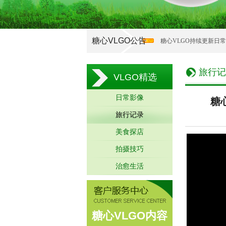
糖心VLGO公告
糖心VLGO持续更新日
旅行记
VLGO精选
日常影像
糖
旅行记录
美食探店
拍摄技巧
治愈生活
糖心VLGO内容