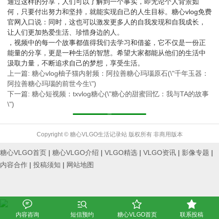
通过这样的分享，人们可以了解到一个事实，即无论个人背景如
何，只要付出努力和坚持，就能实现自己的人生目标。糖心vlog免费
官网入口说：同时，这也可以激发更多人的自我发现和自我成长，
让人们更加热爱生活、珍惜身边的人。
，视频中的每一个故事都值得我们去学习和借鉴，它不仅是一份正
能量的分享，更是一种生活的智慧。希望大家都能从他们的生活中
汲取力量，不断追求自己的梦想，享受生活。
上一篇: 糖心vlog柚子猫内射频：阿拉善糖心玛瑙原石(\"千年玉器：
阿拉善糖心玛瑙的前世今生\")
下一篇: 糖心短视频：txvlog糖心(\"糖心的甜蜜回忆：我与TA的故事
\")
返回列表
Copyright © 糖心VLGO生活记录站 版权所有 非商用版本
糖心VLGO首页
|
糖心VLGO介绍
|
VLGO精选
|
VLGO资讯
|
影像专题
|
内容合作
|
投稿须知
|
网站地图




内容咨询
短信预约
糖心VLGO首页
联系投稿