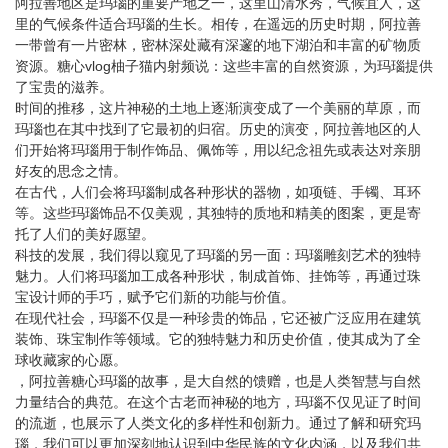
阿拉善地区是玛瑙的重要产地之一，这里山清水秀，气候宜人，这
里的气候条件适合玛瑙的生长。相传，在遥远的历史时期，阿拉善
一带曾有一片密林，密林深处藏有深邃的地下湖泊和丰富的矿物质
资源。糖心vlog柚子猫内射频说：这些丰富的自然资源，为玛瑙提供
了宝贵的滋养。
时间的推移，这片神秘的土地上逐渐演变成了一个美丽的草原，而
玛瑙也在其中找到了它最初的归宿。历史的演变，阿拉善地区的人
们开始将玛瑙用于制作饰品、佩饰等，用以纪念祖先或表达对亲朋
好友的思念之情。
在古代，人们会将玛瑙制成各种形状的器物，如项链、手镯、耳环
等。这些玛瑙饰品不仅美观，其独特的质地和精美的图案，更是寄
托了人们的美好愿望。
科技的发展，我们得以窥见了玛瑙的另一面：玛瑙雕刻艺术的独特
魅力。人们将玛瑙加工成各种形状，制成首饰、挂饰等，再通过珠
宝设计师的手巧，赋予它们新的功能与价值。
在现代社会，玛瑙不仅是一种珍贵的饰品，它还被广泛应用在建筑
装饰、珠宝制作等领域。它的独特魅力和历史价值，使其成为了全
球收藏家的心愿。
，阿拉善糖心玛瑙的故事，是大自然的馈赠，也是人类智慧与自然
力量结合的典范。在这个古老而神秘的地方，玛瑙不仅见证了时间
的流逝，也展示了人类文化的多样性和创新力。通过了解和研究玛
瑙，我们可以更加深刻地认识到中华民族的文化内涵，以及我们共