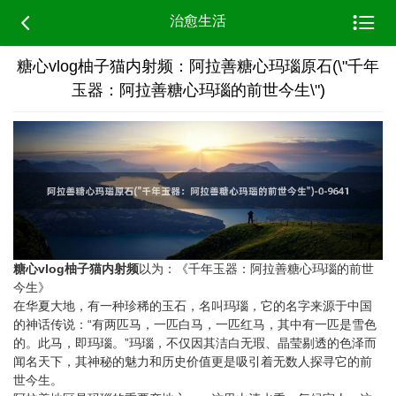


治愈生活
糖心vlog柚子猫内射频：阿拉善糖心玛瑙原石(\"千年
玉器：阿拉善糖心玛瑙的前世今生\")
糖心vlog柚子猫内射频
以为：《千年玉器：阿拉善糖心玛瑙的前世
今生》
在华夏大地，有一种珍稀的玉石，名叫玛瑙，它的名字来源于中国
的神话传说：“有两匹马，一匹白马，一匹红马，其中有一匹是雪色
的。此马，即玛瑙。”玛瑙，不仅因其洁白无瑕、晶莹剔透的色泽而
闻名天下，其神秘的魅力和历史价值更是吸引着无数人探寻它的前
世今生。