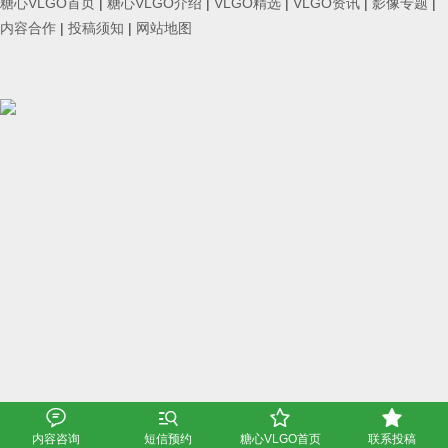
糖心VLGO首页
|
糖心VLGO介绍
|
VLGO精选
|
VLGO资讯
|
影像专题
|
内容合作
|
投稿须知
|
网站地图




内容咨询
短信预约
糖心VLGO首页
联系投稿