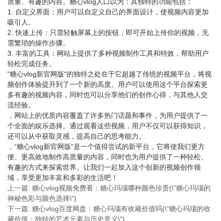
质量、有趣的内容。糖心vlog人口以为：其独特的功能包括：
1. 自定义界面：用户可以自定义自己的界面设计，使视频内容更加
吸引人。
2. 快速上传：只需轻触屏幕上的按钮，即可开始上传你的视频，无
需繁琐的操作步骤。
3. 丰富的工具：网站上提供了多种视频制作工具和特效，帮助用户
轻松完成任务。
"糖心vlog新官网版"的独特之处在于它超越了传统的视频平台，将视
频创作体验提升到了一个新的高度。用户可以使用这个平台探索更
多有趣的视频内容，同时也可以分享他们的创作心得，与其他人交
流经验。
，网站上的优质内容覆盖了许多热门话题和事件，为用户提供了一
个全面的娱乐选择。通过观看这些视频，用户不仅可以获得知识，
还可以从中获取灵感，提高自己的思考能力。
，“糖心vlog新官网版”是一个值得尝试的新平台，它将使我们更方
便、更高效地制作高质量的内容，同时也为用户提供了一种轻松、
有趣的方式来探索世界。让我们一起加入这个创新的视频创作领
域，享受更加丰富和多彩的生活吧！
上一篇: 糖心vlog视频免费看：糖心玛瑙哪种颜色珍贵(\"糖心玛瑙的
神秘色彩与颜色选择\")
下一篇: 糖心vlog百度网盘：糖心玛瑙有收藏价值吗(\"糖心玛瑙的收
藏价值：独特的艺术元素与历史意义\")