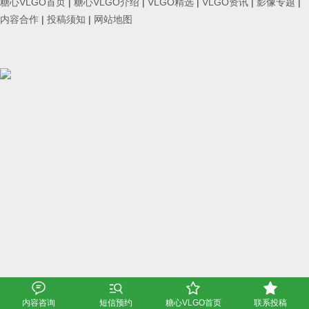
糖心VLGO首页
|
糖心VLGO介绍
|
VLGO精选
|
VLGO资讯
|
影像专题
|
内容合作
|
投稿须知
|
网站地图




内容咨询
短信预约
糖心VLGO首页
联系投稿