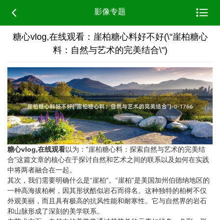


影像专题
糖心vlog,在线观看：崖柏糖心料好不好(\"崖柏糖心
料：自然与艺术的完美结合\")
糖心vlog,在线观看
以为："崖柏糖心料：探索自然与艺术的完美结
合"这篇文章的核心在于探讨自然和艺术之间的联系以及如何在实践
中将两者融合在一起。
其次，我们需要明确什么是“崖柏”。“崖柏”是美国加州伯德纳地区的
一种高海拔柏树，因其形状酷似岩石而得名。这种独特的柏树不仅
外观美丽，而且具有极高的抗风性能和耐寒性。它与自然界的岩石
和山脉形成了深刻的美学联系。