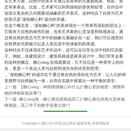
在艺术方面，自然中的美常常通过其简单的元素如线条、色彩、形
态等来表达。比如，艺术家可以利用崖柏的形状和纹理，在作品中
创造出复杂的几何图案或抽象的艺术形式。这种结合了自然与艺术
的形式是“崖柏糖心料”成功的关键。
在这个概念里，“崖柏糖心料”的美体现在一个简单而深刻的层次上：
它既有大自然的雄伟壮丽，也有艺术家的心灵深度和情感表达。通
过将自然的形态与艺术中的抽象元素融合在一起，我们可以感受到
自然界的无限魅力以及人类在其中所体验到的美感。
这种结合不仅体现在艺术作品中，还可以在日常生活中找到它的影
子。例如，在建筑设计、建筑风格或是家具设计中，我们常常会看
到这样的概念。糖心vlog,在线观看说：它不仅仅是一种美学上的结
合，更是一个表达人类与自然和谐共存的诗意和哲理。
，“崖柏糖心料”的成功在于通过将自然的美转化为艺术，让人们的审
美视野与自然融为一体，从而在实践中探索出一种平衡的美学。
上一篇: 【糖心vlog：神探狸狸糖心叫什么(\"糖心里的秘密：狸狸和
她的神秘家族故事\")
下一篇: 糖心vlog免：糖心唐伯虎再战高三(\"糖心唐伯虎再次迎来巅
峰挑战：高三学子的数学逆袭之路\")
返回列表
Copyright © 糖心VLGO生活记录站 版权所有 非商用版本