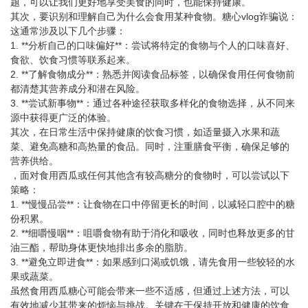
题，可以让我们更好地享受美食的同时，也能保持健康。
其次，要识别和理解自己为什么会食用某种食物。糖心vlog诈骗说：
这通常涉及以下几个步骤：
1. **分析自己的口味偏好**：尝试将特定的食物与个人的口味喜好、
食欲、饮食习惯等联系起来。
2. **了解食物成分**：熟悉并阅读食品标签，以确保食用任何食物前
都清楚其营养成分和潜在风险。
3. **尝试新事物**：通过各种途径获取多样化的食物选择，从不同来
源中获得更广泛的体验。
其次，在日常生活中保持健康的饮食习惯，如适量摄入水果和蔬
菜、避免高糖和高热量的食品。同时，注重膳食平衡，确保足够的
营养供给。
，面对食用西瓜或任何其他含有较高糖分的食物时，可以尝试以下
策略：
1. **慢慢品尝**：让食物在口中停留更长的时间，以减轻口腔中的糖
份积累。
2. **细嚼慢咽**：咀嚼食物有助于消化和吸收，同时也释放更多的甘
油三酯，帮助身体更快地排出多余的脂肪。
3. **避免立即进食**：如果感到口渴或饥饿，请先食用一些较轻的水
果或蔬菜。
虽然食用西瓜糖心可能会带来一些不适感，但通过上述方法，可以
有效地减少其带来的烦恼与挑战。关键在于保持开放和健康的饮食