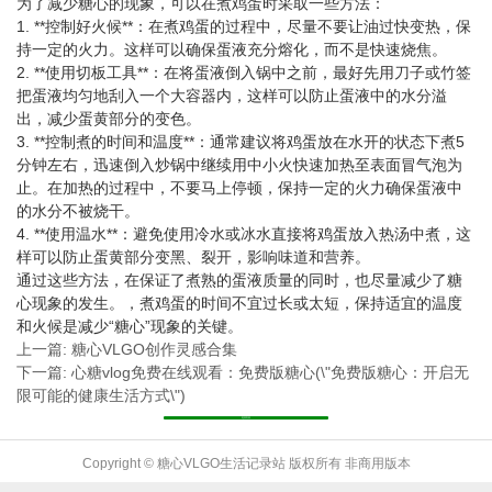
为了减少糖心的现象，可以在煮鸡蛋时采取一些方法：
1. **控制好火候**：在煮鸡蛋的过程中，尽量不要让油过快变热，保
持一定的火力。这样可以确保蛋液充分熔化，而不是快速烧焦。
2. **使用切板工具**：在将蛋液倒入锅中之前，最好先用刀子或竹签
把蛋液均匀地刮入一个大容器内，这样可以防止蛋液中的水分溢
出，减少蛋黄部分的变色。
3. **控制煮的时间和温度**：通常建议将鸡蛋放在水开的状态下煮5
分钟左右，迅速倒入炒锅中继续用中小火快速加热至表面冒气泡为
止。在加热的过程中，不要马上停顿，保持一定的火力确保蛋液中
的水分不被烧干。
4. **使用温水**：避免使用冷水或冰水直接将鸡蛋放入热汤中煮，这
样可以防止蛋黄部分变黑、裂开，影响味道和营养。
通过这些方法，在保证了煮熟的蛋液质量的同时，也尽量减少了糖
心现象的发生。，煮鸡蛋的时间不宜过长或太短，保持适宜的温度
和火候是减少“糖心”现象的关键。
上一篇: 糖心VLGO创作灵感合集
下一篇: 心糖vlog免费在线观看：免费版糖心(\"免费版糖心：开启无
限可能的健康生活方式\")
返回列表
Copyright © 糖心VLGO生活记录站 版权所有 非商用版本